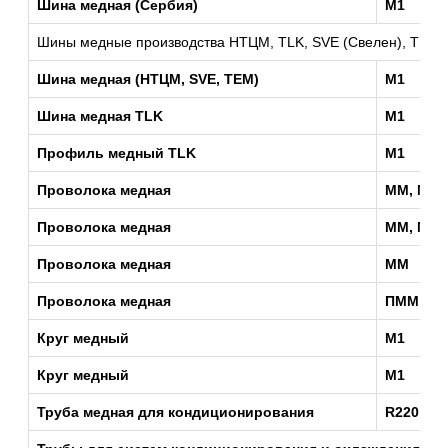
Шина медная (Сербия)
М1
Шины медные производства НТЦМ, TLK, SVE (Свелен), TEM 
Шина медная (НТЦМ, SVE, TEM)
М1
Шина медная TLK
М1
Профиль медный TLK
М1
Проволока медная
ММ, МТ
Проволока медная
ММ, МТ
Проволока медная
ММ
Проволока медная
ПММ
Круг медный
М1
Круг медный
М1
Труба медная для кондиционирования
R220 Cu