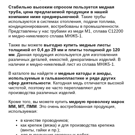
Стабильно высоким спросом пользуется медная
труба, цена предлагаемой продукции в нашей
компании ниже среднерыночной
. Такие трубы
используются в системах отопления, подачи топлива,
кондиционирования, востребованы в промышленности.
Представлены у нас трубами из меди М1, сплава C12200
и медно-никелевого сплава МНЖ5-1.
Также вы можете
выгодно купить медные листы
толщиной от 0,4 до 29 мм и плиты толщиной до 120
мм
. Данная продукция используется для изготовления
различных деталей, емкостей, декоративных изделий. В
наличии и медно-никелевый лист из сплава МНЖ5-1.
В каталоге вы найдете и
медные катоды и аноды,
используемые в гальванопластике и ряде других
сфер деятельности
. Катодная медь отличается высокой
чистотой, поэтому ее часто переплавляют для
производства различных изделий.
Кроме того, вы можете купить
медную проволоку марок
ММ, МТ, ПММ
. Это очень востребованная продукция,
используемая:
в качестве проводников;
как крепеж (вязка) и для производства крепежа
(винты, гайки и пр.);
для выполнения сварочных работ;