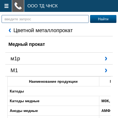
ООО ТД ЧНСК
‹
Цветной металлопрокат
Медный прокат
›
м1р
›
М1
Наименование продукции
Мар
Катоды
Катоды медные
М0К, М0
Аноды медные
АМФ