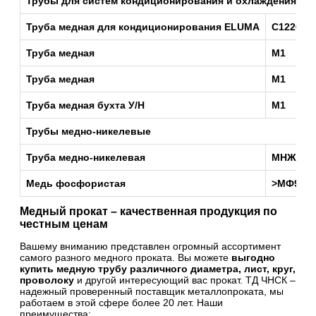
Трубы для систем кондиционирования и охлаждения EL
Труба медная для кондиционирования ELUMA
C12200 
Труба медная
М1
Труба медная
М1
Труба медная бухта У/Н
М1
Трубы медно-никелевые
Труба медно-никелевая
МНЖ5-1
Медь фосфористая
>МФ9, М
Медный прокат – качественная продукция по
честным ценам
Вашему вниманию представлен огромный ассортимент
самого разного медного проката. Вы можете
выгодно
купить медную трубу различного диаметра, лист, круг,
проволоку
и другой интересующий вас прокат. ТД ЧНСК ‒
надежный проверенный поставщик металлопроката, мы
работаем в этой сфере более 20 лет. Наши
преимущества: