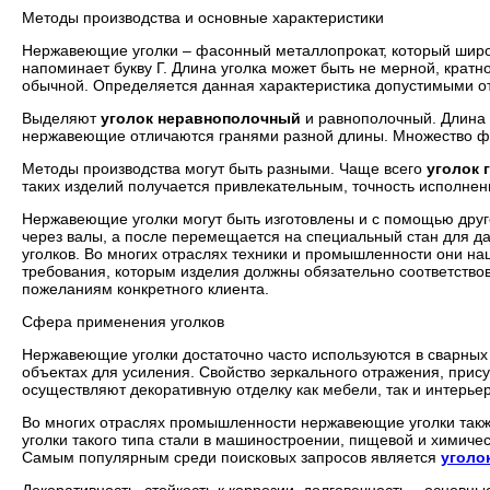
Методы производства и основные характеристики
Нержавеющие уголки – фасонный металлопрокат, который широк
напоминает букву Г. Длина уголка может быть не мерной, крат
обычной. Определяется данная характеристика допустимыми от
Выделяют
уголок неравнополочный
и равнополочный. Длина 
нержавеющие отличаются гранями разной длины. Множество фа
Методы производства могут быть разными. Чаще всего
уголок 
таких изделий получается привлекательным, точность исполнен
Нержавеющие уголки могут быть изготовлены и с помощью друго
через валы, а после перемещается на специальный стан для д
уголков. Во многих отраслях техники и промышленности они н
требования, которым изделия должны обязательно соответствоват
пожеланиям конкретного клиента.
Сфера применения уголков
Нержавеющие уголки достаточно часто используются в сварных 
объектах для усиления. Свойство зеркального отражения, пр
осуществляют декоративную отделку как мебели, так и интерьер
Во многих отраслях промышленности нержавеющие уголки такж
уголки такого типа стали в машиностроении, пищевой и химиче
Самым популярным среди поисковых запросов является
уголо