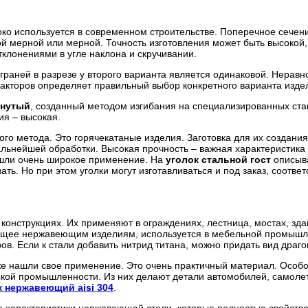
о используется в современном строительстве. Поперечное сечени
ной мерной или мерной. Точность изготовления может быть высоко
клонениями в угле наклона и скручивании.
граней в разрезе у второго варианта является одинаковой. Неравн
кторов определяет правильный выбор конкретного варианта изде
гнутый
, созданный методом изгибания на специализированных ста
ия – высокая.
го метода. Это горячекатаные изделия. Заготовка для их создания
альнейшей обработки. Высокая прочность – важная характеристика
ашли очень широкое применение. На
уголок стальной гост
описыва
ь. Но при этом уголки могут изготавливаться и под заказ, соответ
конструкциях. Их применяют в ограждениях, лестница, мостах, зда
исущее нержавеющим изделиям, используется в мебельной промышл
ов. Если к стали добавить нитрид титана, можно придать вид драго
е нашли свое применение. Это очень практичный материал. Особ
ской промышленности. Из них делают детали автомобилей, самолет
к нержавеющий aisi 304
.