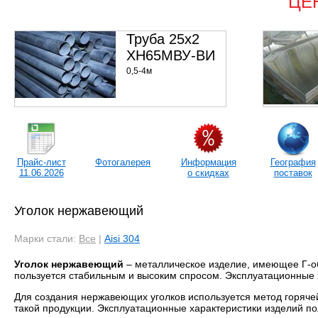
ЦЕ
Труба 25х2
ХН65МВУ-ВИ
0,5-4м
9000000 р/т
Прайс-лист
Фотогалерея
Информация
География
11.06.2026
о скидках
поставок
Уголок нержавеющий
Марки стали:
Все
|
Aisi 304
Уголок нержавеющий
– металлическое изделие, имеющее Г-о
пользуется стабильным и высоким спросом. Эксплуатационные х
Для создания нержавеющих уголков используется метод горяче
такой продукции. Эксплуатационные характеристики изделий по