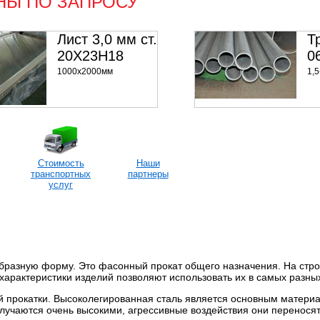
НЫ ПО ЗАПРОСУ
Лист 3,0 мм ст.
Т
20Х23Н18
0
1000х2000мм
1,5
450000 р/т
1
Стоимость
Наши
транспортных
партнеры
услуг
бразную форму. Это фасонный прокат общего назначения. На стр
арактеристики изделий позволяют использовать их в самых разных
й прокатки. Высоколегированная сталь является основным матери
лучаются очень высокими, агрессивные воздействия они перенося