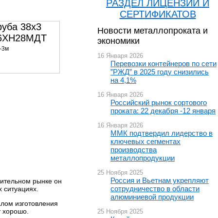
РАЗДЕЛ ЛИЦЕНЗИЙ И
СЕРТИФИКАТОВ
руба 38х3
Новости металлопроката и
6ХН28МДТ
экономики
-3м
16 Января 2026
Перевозки контейнеров по сети
500000 р/т
”РЖД” в 2025 году снизились
на 4,1%
16 Января 2026
Российский рынок сортового
проката: 22 декабря -12 января
16 Января 2026
ММК подтвердил лидерство в
ключевых сегментах
производства
металлопродукции
25 Ноября 2025
Россия и Вьетнам укрепляют
оительном рынке он
сотрудничество в области
 ситуациях.
алюминиевой продукции
алом изготовления
т хорошо.
25 Ноября 2025