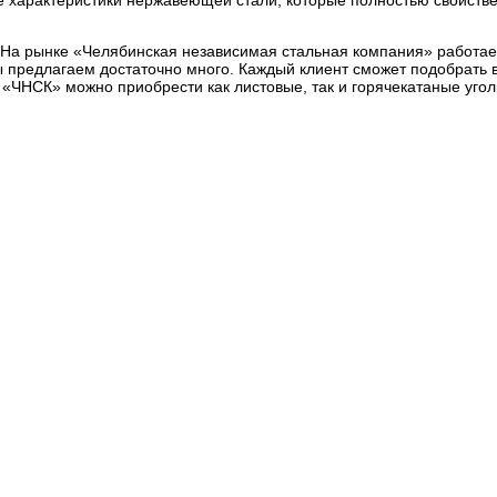
ые характеристики нержавеющей стали, которые полностью свойстве
 На рынке «Челябинская независимая стальная компания» работае
ы предлагаем достаточно много. Каждый клиент сможет подобрать 
 «ЧНСК» можно приобрести как листовые, так и горячекатаные уго