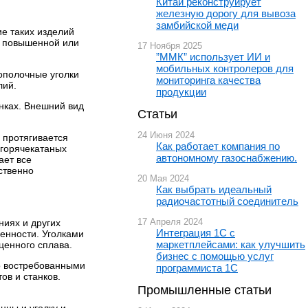
Китай реконструирует
железную дорогу для вывоза
замбийской меди
е таких изделий
й, повышенной или
17 Ноября 2025
”ММК” использует ИИ и
мобильных контролеров для
ополочные уголки
мониторинга качества
лий.
продукции
нках. Внешний вид
Статьи
24 Июня 2024
 протягивается
Как работает компания по
 горячекатаных
автономному газоснабжению.
ет все
ственно
20 Мая 2024
Как выбрать идеальный
радиочастотный соединитель
17 Апреля 2024
ниях и других
Интеграция 1С с
енности. Уголками
маркетплейсами: как улучшить
ценного сплава.
бизнес с помощью услуг
о востребованными
программиста 1С
ов и станков.
Промышленные статьи