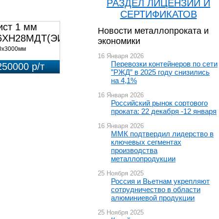
РАЗДЕЛ ЛИЦЕНЗИЙ И
СЕРТИФИКАТОВ
ист 1 мм
Новости металлопроката и
6ХН28МДТ(ЭИ-943)
экономики
0х3000мм
16 Января 2026
Перевозки контейнеров по сети
250000 р/т
”РЖД” в 2025 году снизились
на 4,1%
16 Января 2026
Российский рынок сортового
проката: 22 декабря -12 января
16 Января 2026
ММК подтвердил лидерство в
ключевых сегментах
производства
металлопродукции
25 Ноября 2025
Россия и Вьетнам укрепляют
сотрудничество в области
алюминиевой продукции
25 Ноября 2025