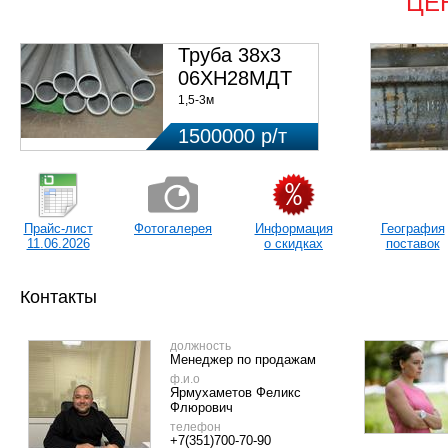
ЦЕ
Труба 38х3
06ХН28МДТ
1,5-3м
1500000 р/т
Прайс-лист
Фотогалерея
Информация
География
11.06.2026
о скидках
поставок
Контакты
должность
Менеджер по продажам
ф.и.о
Ярмухаметов Феликс
Флюрович
телефон
+7(351)700-70-90