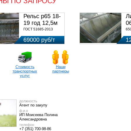
НЫ ПО ЗАПРОСУ
Рельс р65 18-
Л
19 год 12,5м
0
ГОСТ 51685-2013
65
69000 руб/т
1
Стоимость
Наши
транспортных
партнеры
услуг
должность
Агент по закупу
ф.и.о
ИП Моисеева Полина
Александровна
телефон
+7 (351) 700-98-86