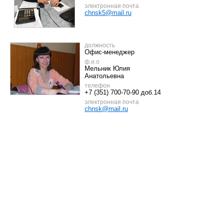
электронная почта
chnsk5@mail.ru
должность
Офис-менеджер
ф.и.о
Мельник Юлия
Анатольевна
телефон
+7 (351) 700-70-90 доб.14
электронная почта
chnsk@mail.ru