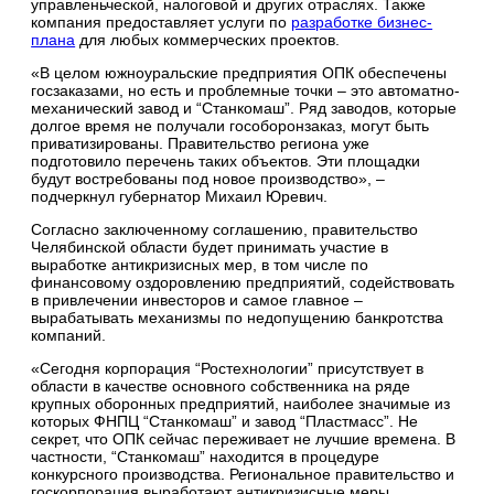
управленьческой, налоговой и других отраслях. Также
компания предоставляет услуги по
разработке бизнес-
плана
для любых коммерческих проектов.
«В целом южноуральские предприятия ОПК обеспечены
госзаказами, но есть и проблемные точки – это автоматно-
механический завод и “Станкомаш”. Ряд заводов, которые
долгое время не получали гособоронзаказ, могут быть
приватизированы. Правительство региона уже
подготовило перечень таких объектов. Эти площадки
будут востребованы под новое производство», –
подчеркнул губернатор Михаил Юревич.
Согласно заключенному соглашению, правительство
Челябинской области будет принимать участие в
выработке антикризисных мер, в том числе по
финансовому оздоровлению предприятий, содействовать
в привлечении инвесторов и самое главное –
вырабатывать механизмы по недопущению банкротства
компаний.
«Сегодня корпорация “Ростехнологии” присутствует в
области в качестве основного собственника на ряде
крупных оборонных предприятий, наиболее значимые из
которых ФНПЦ “Станкомаш” и завод “Пластмасс”. Не
секрет, что ОПК сейчас переживает не лучшие времена. В
частности, “Станкомаш” находится в процедуре
конкурсного производства. Региональное правительство и
госкорпорация выработают антикризисные меры,