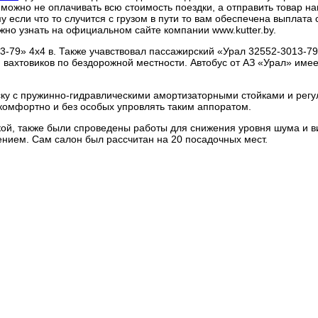
о можно не оплачивать всю стоимость поездки, а отправить товар 
у если что то случится с грузом в пути то вам обеспечена выплата
о узнать на официальном сайте компании www.kutter.by.
3-79» 4х4 в. Также учавствовал пассажирский «Урал 32552-3013-79
вахтовиков по бездорожной местности. Автобус от АЗ «Урал» имее
ску с пружинно-гидравлическими амортизаторными стойками и рег
 комфортно и без особых упровлять таким аппоратом.
кой, также были спроведены работы для снижения уровня шума и в
нием. Сам салон был рассчитан на 20 посадочных мест.