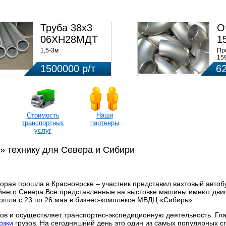
НЫ ПО ЗАПРОСУ
Труба 38х3
О
06ХН28МДТ
1
0
1,5-3м
Пр
15
ст
1500000 р/т
6
34
цен
Стоимость
Наши
транспортных
партнеры
услуг
» технику для Севера и Сибири
орая прошла в Красноярске – участник представил вахтовый автоб
йнего Севера.Все представленные на выстовке машины имеют двиг
рошла с 23 по 26 мая в бизнес-комплексе МВДЦ «Сибирь».
ов и осуществляет транспортно-экспедиционную деятельность. Гл
озки
грузов. На сегодняшний день это один из самых популярных с