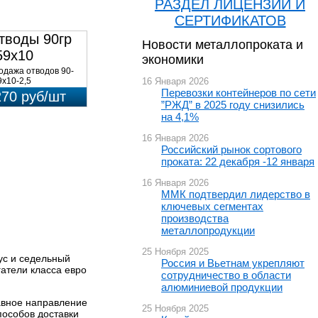
РАЗДЕЛ ЛИЦЕНЗИЙ И
СЕРТИФИКАТОВ
тводы 90гр
Новости металлопроката и
59х10
экономики
8Х18Н10Т
одажа отводов 90-
9х10-2,5
16 Января 2026
.08Х18Н10Т 09ОСТ
Перевозки контейнеров по сети
270 руб/шт
.10.418-90 по низким
”РЖД” в 2025 году снизились
ам в ...
на 4,1%
16 Января 2026
Российский рынок сортового
проката: 22 декабря -12 января
16 Января 2026
ММК подтвердил лидерство в
ключевых сегментах
производства
металлопродукции
25 Ноября 2025
ус и седельный
Россия и Вьетнам укрепляют
атели класса евро
сотрудничество в области
алюминиевой продукции
авное направление
25 Ноября 2025
пособов доставки