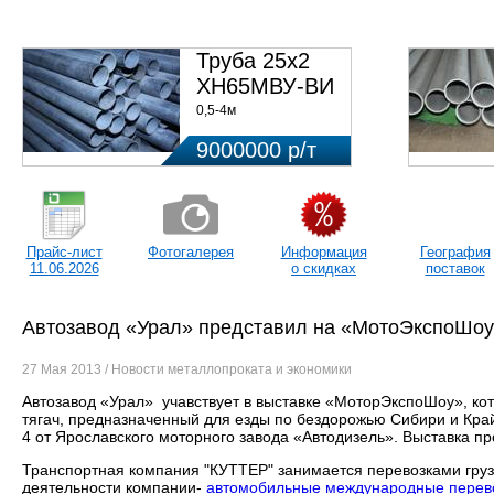
ЦЕ
Сибири
Труба 25х2
ХН65МВУ-ВИ
0,5-4м
9000000 р/т
Прайс-лист
Фотогалерея
Информация
География
11.06.2026
о скидках
поставок
Автозавод «Урал» представил на «МотоЭкспоШоу
27 Мая 2013 / Новости металлопроката и экономики
Автозавод «Урал» учавствует в выставке «МоторЭкспоШоу», кот
тягач, предназначенный для езды по бездорожью Сибири и Кра
4 от Ярославского моторного завода «Автодизель». Выставка п
Транспортная компания "КУТТЕР" занимается перевозками груз
деятельности компании-
автомобильные международные перев