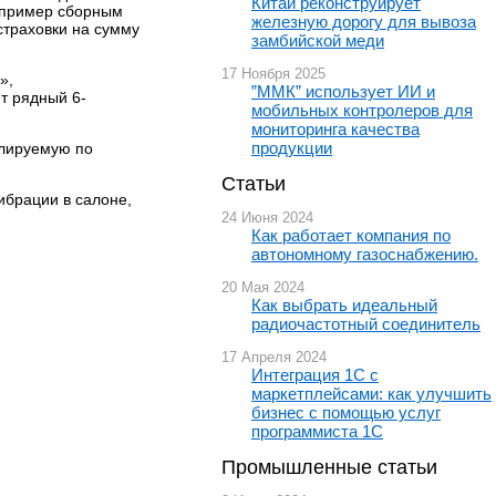
Китай реконструирует
например сборным
железную дорогу для вывоза
 страховки на сумму
замбийской меди
17 Ноября 2025
»,
”ММК” использует ИИ и
т рядный 6-
мобильных контролеров для
мониторинга качества
продукции
улируемую по
Статьи
ибрации в салоне,
24 Июня 2024
Как работает компания по
автономному газоснабжению.
20 Мая 2024
Как выбрать идеальный
радиочастотный соединитель
17 Апреля 2024
Интеграция 1С с
маркетплейсами: как улучшить
бизнес с помощью услуг
программиста 1С
Промышленные статьи