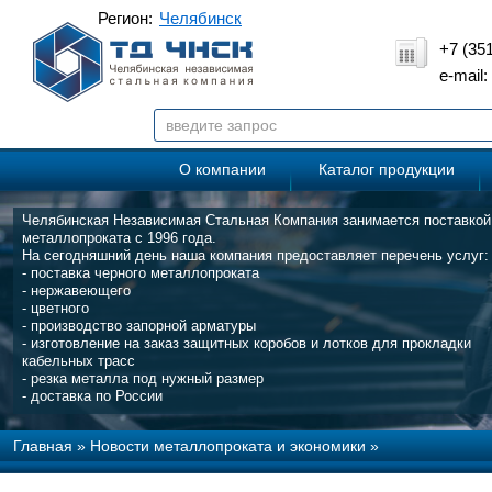
Регион:
Челябинск
+7 (35
e-mail
О компании
Каталог продукции
Челябинская Независимая Стальная Компания занимается поставкой
металлопроката с 1996 года.
На сегодняшний день наша компания предоставляет перечень услуг:
- поставка черного металлопроката
- нержавеющего
- цветного
- производство запорной арматуры
- изготовление на заказ защитных коробов и лотков для прокладки
кабельных трасс
- резка металла под нужный размер
- доставка по России
Главная
»
Новости металлопроката и экономики
»
Автозавод «Урал» представил на «МотоЭкспоШоу» технику для С