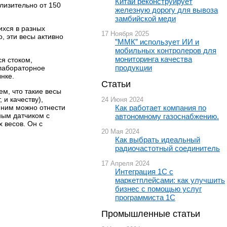
Китай реконструирует
лизительно от 150
железную дорогу для вывоза
замбийской меди
ихся в разных
17 Ноября 2025
, эти весы активно
”ММК” использует ИИ и
мобильных контролеров для
мониторинга качества
я стоком,
продукции
 лабораторное
нке.
Статьи
м, что такие весы
и качеству),
24 Июня 2024
 ним можно отнести
Как работает компания по
ным датчиком с
автономному газоснабжению.
 весов. Он с
20 Мая 2024
Как выбрать идеальный
радиочастотный соединитель
17 Апреля 2024
Интеграция 1С с
маркетплейсами: как улучшить
бизнес с помощью услуг
программиста 1С
Промышленные статьи