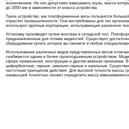
исключением. На них допустимо взвешивать грузы, масса кото
до 2000 мм в зависимости от класса устройства.
Такое устройство, как платформенные весы пользуется большо
отраслях промышленности. Они востребованы для тех организац
используют крупные корпорации, испытывающие различное тех
Установку производят путем монтажа в складской пол. Платформ
предназначенным для отлива жидкостей. Существует достаточн
оборудование купить которое вы сможете в любом специализир
Использование различных видов представленных весов отличает
снабжаются одним и более грузоподъемным устройством. Модели
сфере применения, конструкции и другим важным признакам. В
циферблатные, гирные, шкально-гирные и шкальные. Существую
частотным принципом действия. Для высокой точности массы г
наивысшей точностью сможет определить массу взвешиваемого 