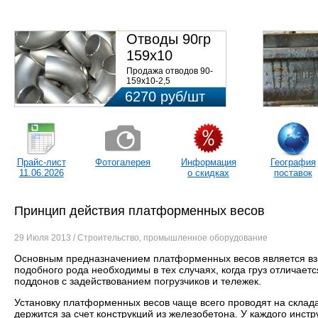
ЦЕ
Отводы 90гр
159х10
08Х18Н10Т
Продажа отводов 90-
159х10-2,5
ст.08Х18Н10Т 09ОСТ
6270 руб/шт
34.10.418-90 по низким
ценам в ...
Прайс-лист
Фотогалерея
Информация
География
11.06.2026
о скидках
поставок
Принцип действия платформенных весов
29 Июля 2013 / Строительство, промышленное оборудование
Основным предназначением платформенных весов является взвеш
подобного рода необходимы в тех случаях, когда груз отличае
поддонов с задействованием погрузчиков и тележек.
Установку платформенных весов чаще всего проводят на склад
держится за счет конструкций из железобетона. У каждого инс