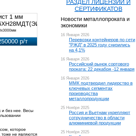
РАЗДЕЛ ЛИЦЕНЗИЙ И
СЕРТИФИКАТОВ
ист 1 мм
Новости металлопроката и
6ХН28МДТ(ЭИ-943)
экономики
0х3000мм
16 Января 2026
Перевозки контейнеров по сети
250000 р/т
”РЖД” в 2025 году снизились
на 4,1%
16 Января 2026
Российский рынок сортового
проката: 22 декабря -12 января
16 Января 2026
ММК подтвердил лидерство в
ключевых сегментах
производства
металлопродукции
25 Ноября 2025
 и без нее. Весы
Россия и Вьетнам укрепляют
ользовании
сотрудничество в области
алюминиевой продукции
сом, которое
25 Ноября 2025
а тоже не являются