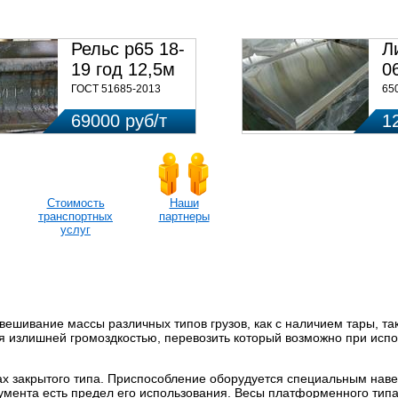
НЫ ПО ЗАПРОСУ
Рельс р65 18-
Л
19 год 12,5м
0
ГОСТ 51685-2013
65
69000 руб/т
1
Стоимость
Наши
транспортных
партнеры
услуг
ивание массы различных типов грузов, как с наличием тары, так
тся излишней громоздкостью, перевозить который возможно при исп
ах закрытого типа. Приспособление оборудуется специальным наве
трумента есть предел его использования. Весы платформенного тип