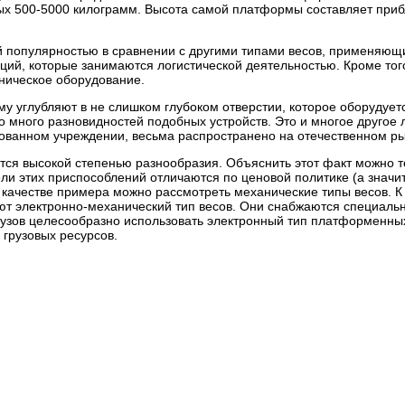
рых 500-5000 килограмм. Высота самой платформы составляет приб
й популярностью в сравнении с другими типами весов, применяющ
ий, которые занимаются логистической деятельностью. Кроме того
ническое оборудование.
у углубляют в не слишком глубоком отверстии, которое оборудуетс
о много разновидностей подобных устройств. Это и многое другое
ованном учреждении, весьма распространено на отечественном ры
ся высокой степенью разнообразия. Объяснить этот факт можно те
 этих приспособлений отличаются по ценовой политике (а значит, 
 качестве примера можно рассмотреть механические типы весов. К
т электронно-механический тип весов. Они снабжаются специаль
рузов целесообразно использовать электронный тип платформенных
грузовых ресурсов.