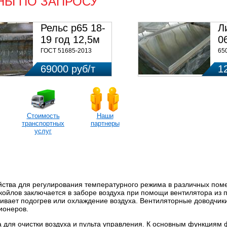
НЫ ПО ЗАПРОСУ
Рельс р65 18-
Л
19 год 12,5м
0
ГОСТ 51685-2013
65
69000 руб/т
1
Стоимость
Наши
транспортных
партнеры
услуг
ства для регулирования температурного режима в различных пом
койлов заключается в заборе воздуха при помощи вентилятора из 
ивает подогрев или охлаждение воздуха. Вентиляторные доводчики
ионеров.
а для очистки воздуха и пульта управления. К основным функциям