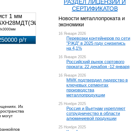
РАЗДЕЛ ЛИЦЕНЗИЙ И
СЕРТИФИКАТОВ
ист 1 мм
Новости металлопроката и
6ХН28МДТ(ЭИ-943)
экономики
0х3000мм
16 Января 2026
Перевозки контейнеров по сети
250000 р/т
”РЖД” в 2025 году снизились
на 4,1%
16 Января 2026
Российский рынок сортового
проката: 22 декабря -12 января
16 Января 2026
ММК подтвердил лидерство в
ключевых сегментах
производства
металлопродукции
25 Ноября 2025
ещениях. Их
Россия и Вьетнам укрепляют
пространства
сотрудничество в области
 могут
алюминиевой продукции
25 Ноября 2025
 фанкойлов