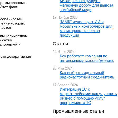
Китай реконструирует
, промышленных
железную дорогу для вывоза
 Этот факт
замбийской меди
17 Ноября 2025
особенностей
”ММК” использует ИИ и
ление которых
мобильных контролеров для
чается
мониторинга качества
продукции
шим количеством
к сетям
Статьи
напорными и
24 Июня 2024
Как работает компания по
лько декоративная
автономному газоснабжению.
20 Мая 2024
Как выбрать идеальный
радиочастотный соединитель
17 Апреля 2024
Интеграция 1С с
маркетплейсами: как улучшить
бизнес с помощью услуг
программиста 1С
Промышленные статьи