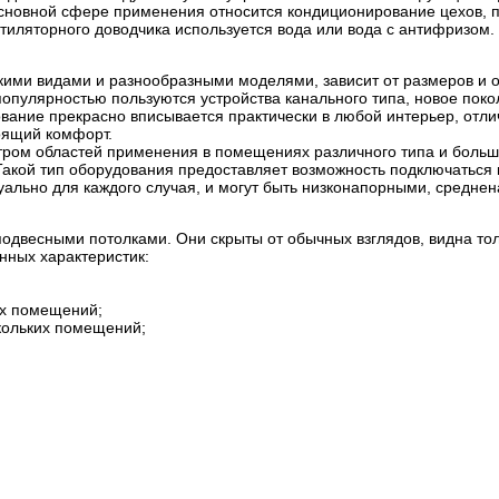
 основной сфере применения относится кондиционирование цехов
нтиляторного доводчика используется вода или вода с антифризом.
кими видами и разнообразными моделями, зависит от размеров и 
опулярностью пользуются устройства канального типа, новое поко
вание прекрасно вписывается практически в любой интерьер, отли
оящий комфорт.
тром областей применения в помещениях различного типа и боль
 Такой тип оборудования предоставляет возможность подключаться 
уально для каждого случая, и могут быть низконапорными, средне
 подвесными потолками. Они скрыты от обычных взглядов, видна то
нных характеристик:
ых помещений;
кольких помещений;