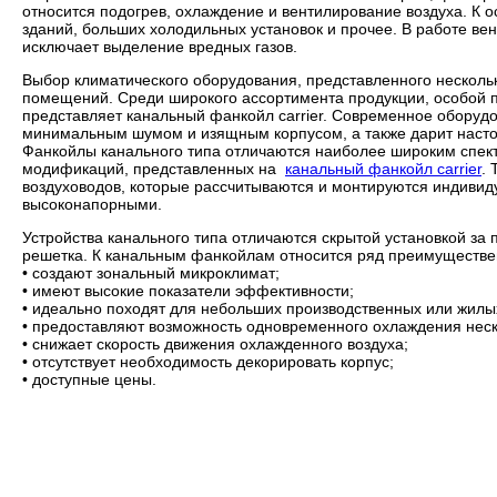
относится подогрев, охлаждение и вентилирование воздуха. К
зданий, больших холодильных установок и прочее. В работе ве
исключает выделение вредных газов.
Выбор климатического оборудования, представленного несколь
помещений. Среди широкого ассортимента продукции, особой п
представляет канальный фанкойл carrier. Современное оборудо
минимальным шумом и изящным корпусом, а также дарит наст
Фанкойлы канального типа отличаются наиболее широким спек
модификаций, представленных на
канальный фанкойл carrier
.
воздуховодов, которые рассчитываются и монтируются индивид
высоконапорными.
Устройства канального типа отличаются скрытой установкой за
решетка. К канальным фанкойлам относится ряд преимуществе
• создают зональный микроклимат;
• имеют высокие показатели эффективности;
• идеально походят для небольших производственных или жил
• предоставляют возможность одновременного охлаждения нес
• снижает скорость движения охлажденного воздуха;
• отсутствует необходимость декорировать корпус;
• доступные цены.