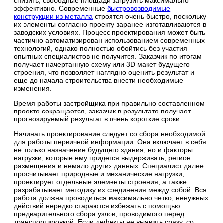
снизить, свободные площади загрузить максимально
эффективно. Современные
быстровозводимые
конструкции из металла
строятся очень быстро, поскольку
их элементы согласно проекту заранее изготавливаются в
заводских условиях. Процесс проектирования может быть
частично автоматизирован использованием современных
технологий, однако полностью обойтись без участия
опытных специалистов не получится. Заказчик по итогам
получает начертанную схему или 3D макет будущего
строения, что позволяет наглядно оценить результат и
еще до начала строительства внести необходимые
изменения.
Время работы застройщика при правильно составленном
проекте сокращается, заказчик в результате получает
прогнозируемый результат в очень короткие сроки.
Начинать проектирование следует со сбора необходимой
для работы первичной информации. Она включает в себя
не только назначение будущего здания, но и факторы
нагрузки, которые ему придется выдерживать, регион
размещения и немало других данных. Специалист далее
просчитывает природные и механические нагрузки,
проектирует отдельные элементы строения, а также
разрабатывает методику их соединения между собой. Вся
работа должна проводиться максимально четко, ненужных
действий нередко стараются избежать с помощью
предварительного сбора узлов, проводимого перед
транспортировкой. Если дефекты не выявить сразу, со