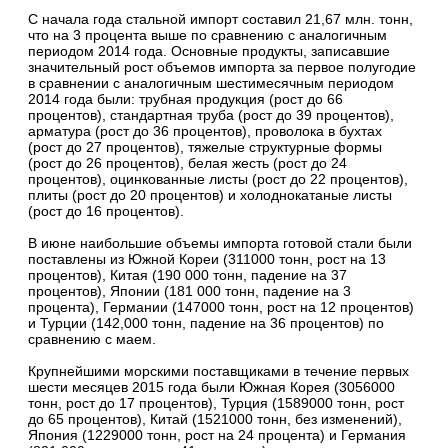
С начала года стальной импорт составил 21,67 млн. тонн,
что на 3 процента выше по сравнению с аналогичным
периодом 2014 года. Основные продукты, записавшие
значительный рост объемов импорта за первое полугодие
в сравнении с аналогичным шестимесячным периодом
2014 года были: трубная продукция (рост до 66
процентов), стандартная труба (рост до 39 процентов),
арматура (рост до 36 процентов), проволока в бухтах
(рост до 27 процентов), тяжелые структурные формы
(рост до 26 процентов), белая жесть (рост до 24
процентов), оцинкованные листы (рост до 22 процентов),
плиты (рост до 20 процентов) и холоднокатаные листы
(рост до 16 процентов).
В июне наибольшие объемы импорта готовой стали были
поставлены из Южной Кореи (311000 тонн, рост на 13
процентов), Китая (190 000 тонн, падение на 37
процентов), Японии (181 000 тонн, падение на 3
процента), Германии (147000 тонн, рост на 12 процентов)
и Турции (142,000 тонн, падение на 36 процентов) по
сравнению с маем.
Крупнейшими морскими поставщиками в течение первых
шести месяцев 2015 года были Южная Корея (3056000
тонн, рост до 17 процентов), Турция (1589000 тонн, рост
до 65 процентов), Китай (1521000 тонн, без изменений),
Япония (1229000 тонн, рост на 24 процента) и Германия