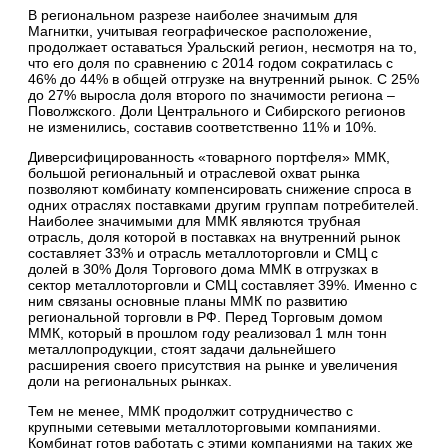
В региональном разрезе наиболее значимым для
Магнитки, учитывая географическое расположение,
продолжает оставаться Уральский регион, несмотря на то,
что его доля по сравнению с 2014 годом сократилась с
46% до 44% в общей отгрузке на внутренний рынок. С 25%
до 27% выросла доля второго по значимости региона –
Поволжского. Доли Центрального и Сибирского регионов
не изменились, составив соответственно 11% и 10%.
Диверсифицированность «товарного портфеля» ММК,
большой региональный и отраслевой охват рынка
позволяют комбинату компенсировать снижение спроса в
одних отраслях поставками другим группам потребителей.
Наиболее значимыми для ММК являются трубная
отрасль, доля которой в поставках на внутренний рынок
составляет 33% и отрасль металлоторговли и СМЦ с
долей в 30% Доля Торгового дома ММК в отгрузках в
сектор металлоторговли и СМЦ составляет 39%. Именно с
ним связаны основные планы ММК по развитию
региональной торговли в РФ. Перед Торговым домом
ММК, который в прошлом году реализовал 1 млн тонн
металлопродукции, стоят задачи дальнейшего
расширения своего присутствия на рынке и увеличения
доли на региональных рынках.
Тем не менее, ММК продолжит сотрудничество с
крупными сетевыми металлоторговыми компаниями.
Комбинат готов работать с этими компаниями на таких же