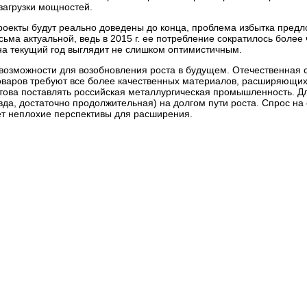
загрузки мощностей.
роекты будут реально доведены до конца, проблема избытка пред
ьма актуальной, ведь в 2015 г. ее потребление сократилось более
 на текущий год выглядит не слишком оптимистичным.
 возможности для возобновления роста в будущем. Отечественная 
товаров требуют все более качественных материалов, расширяющих
това поставлять российская металлургическая промышленность. Дл
да, достаточно продолжительная) на долгом пути роста. Спрос на
т неплохие перспективы для расширения.