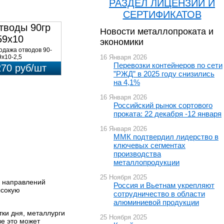
РАЗДЕЛ ЛИЦЕНЗИЙ И
СЕРТИФИКАТОВ
тводы 90гр
Новости металлопроката и
59х10
экономики
8Х18Н10Т
одажа отводов 90-
9х10-2,5
16 Января 2026
.08Х18Н10Т 09ОСТ
Перевозки контейнеров по сети
270 руб/шт
.10.418-90 по низким
”РЖД” в 2025 году снизились
ам в ...
на 4,1%
16 Января 2026
Российский рынок сортового
проката: 22 декабря -12 января
16 Января 2026
ММК подтвердил лидерство в
ключевых сегментах
производства
металлопродукции
25 Ноября 2025
х направлений
Россия и Вьетнам укрепляют
ысокую
сотрудничество в области
алюминиевой продукции
тки дня, металлурги
25 Ноября 2025
ве это может