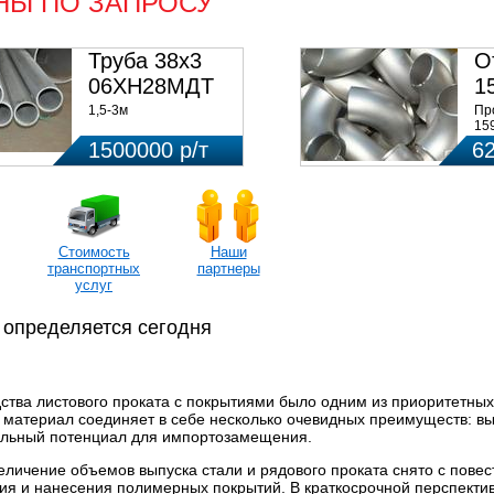
НЫ ПО ЗАПРОСУ
Труба 38х3
О
06ХН28МДТ
1
0
1,5-3м
Пр
15
ст
1500000 р/т
6
34
цен
Стоимость
Наши
транспортных
партнеры
услуг
 определяется сегодня
ства листового проката с покрытиями было одним из приоритетны
т материал соединяет в себе несколько очевидных преимуществ: в
тельный потенциал для импортозамещения.
величение объемов выпуска стали и рядового проката снято с повес
ния и нанесения полимерных покрытий. В краткосрочной перспекти