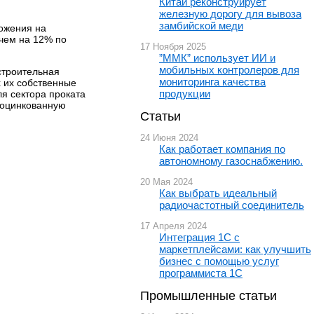
Китай реконструирует
железную дорогу для вывоза
замбийской меди
ложения на
 чем на 12% по
17 Ноября 2025
”ММК” использует ИИ и
мобильных контролеров для
строительная
мониторинга качества
 их собственные
продукции
я сектора проката
 оцинкованную
Статьи
24 Июня 2024
Как работает компания по
автономному газоснабжению.
20 Мая 2024
Как выбрать идеальный
радиочастотный соединитель
17 Апреля 2024
Интеграция 1С с
маркетплейсами: как улучшить
бизнес с помощью услуг
программиста 1С
Промышленные статьи