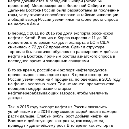
нефти добываются в Западной Сибири (около 60
процентов). Месторождения в Восточной Сибири и на
Дальнем Востоке России были разработаны за последние
годы, чему отчасти способствовали китайские инвестиции,
а общий выход России увеличился на фоне роста спроса
на нефть в Азии.
В период с 2011 по 2015 год доля экспорта российской
нефти в Китай, Японию и Корею выросла с 11 до 30
процентов, в то время как доля экспорта в ЕС и США
снизилась с 72 до 62 процентов. Сдвиг в структуре
торговли был частично обусловлен расширением добычи
нефти на Востоке, прочным ростом азиатского спроса в
последнее время и западными санкциями.
В то же время, российский экспорт нефтепродуктов
прочно вырос в последние годы. В целом экспорт из
России увеличился на 4 процента, по оценкам, в 2015 году
на фоне налоговых льгот. Тем не менее, правительство
поощряет модернизацию старых
нефтеперерабатывающих заводов, чтобы увеличить
доходы.
Так, в 2015 году экспорт нефти из России оказались
устойчивыми и в 2016 году экспорт сырой нефти намерен
расти дальше. Слабый рубль, рост добычи нефти на
Востоке и действующие контракты, как ожидается,
приведут к дальнейшему рост. В то время как экспорт в