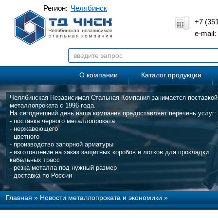
Регион:
Челябинск
+7 (35
e-mail
О компании
Каталог продукции
Челябинская Независимая Стальная Компания занимается поставкой
металлопроката с 1996 года.
На сегодняшний день наша компания предоставляет перечень услуг:
- поставка черного металлопроката
- нержавеющего
- цветного
- производство запорной арматуры
- изготовление на заказ защитных коробов и лотков для прокладки
кабельных трасс
- резка металла под нужный размер
- доставка по России
Главная
»
Новости металлопроката и экономики
»
Металлургия Польши сталкивается с высокими ценами на элект