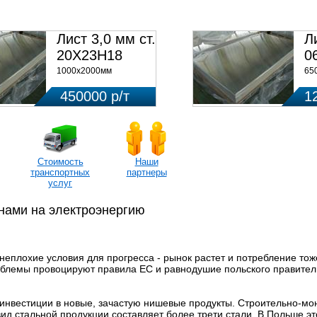
НЫ ПО ЗАПРОСУ
Лист 3,0 мм ст.
Л
20Х23Н18
0
1000х2000мм
65
450000 р/т
1
Стоимость
Наши
транспортных
партнеры
услуг
нами на электроэнергию
еплохие условия для прогресса - рынок растет и потребление тоже
облемы провоцируют правила ЕС и равнодушие польского правител
инвестиции в новые, зачастую нишевые продукты. Строительно-мо
ид стальной продукции составляет более трети стали. В Польше эт