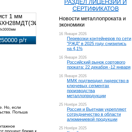
РАЗДЕЛ ЛИЦЕНЗИЙ И
СЕРТИФИКАТОВ
ист 1 мм
Новости металлопроката и
6ХН28МДТ(ЭИ-943)
экономики
0х3000мм
16 Января 2026
Перевозки контейнеров по сети
250000 р/т
”РЖД” в 2025 году снизились
на 4,1%
16 Января 2026
Российский рынок сортового
проката: 22 декабря -12 января
16 Января 2026
ММК подтвердил лидерство в
ключевых сегментах
производства
металлопродукции
25 Ноября 2025
. Но, если
Россия и Вьетнам укрепляют
ьства. Польша
сотрудничество в области
алюминиевой продукции
нтажное
25 Ноября 2025
от процент ближе к