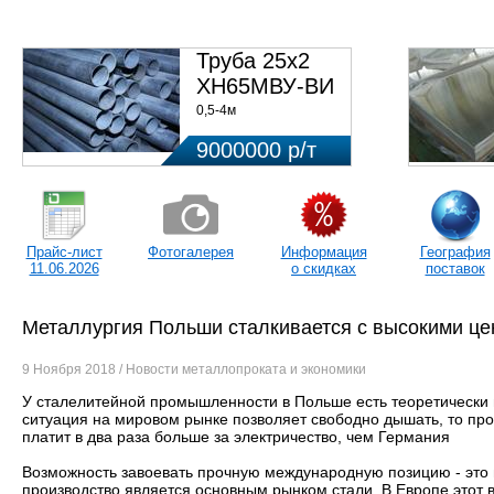
ЦЕ
Труба 25х2
ХН65МВУ-ВИ
0,5-4м
9000000 р/т
Прайс-лист
Фотогалерея
Информация
География
11.06.2026
о скидках
поставок
Металлургия Польши сталкивается с высокими це
9 Ноября 2018 / Новости металлопроката и экономики
У сталелитейной промышленности в Польше есть теоретически н
ситуация на мировом рынке позволяет свободно дышать, то пр
платит в два раза больше за электричество, чем Германия
Возможность завоевать прочную международную позицию - это 
производство является основным рынком стали. В Европе этот в