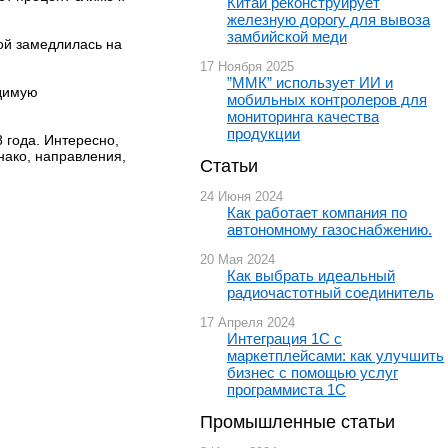
Китай реконструирует
железную дорогу для вывоза
замбийской меди
ой замедлилась на
17 Ноября 2025
”ММК” использует ИИ и
одимую
мобильных контролеров для
мониторинга качества
продукции
 года. Интересно,
нако, направления,
Статьи
24 Июня 2024
Как работает компания по
автономному газоснабжению.
20 Мая 2024
Как выбрать идеальный
радиочастотный соединитель
17 Апреля 2024
Интеграция 1С с
маркетплейсами: как улучшить
бизнес с помощью услуг
программиста 1С
Промышленные статьи