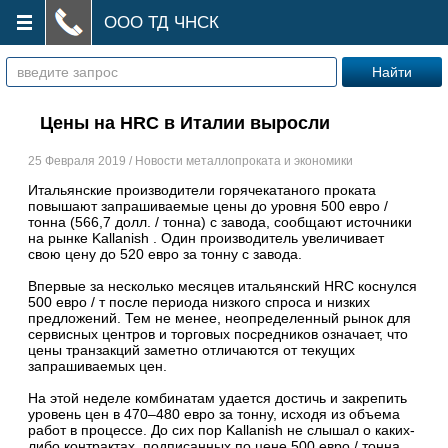
ООО ТД ЧНСК
Цены на HRC в Италии выросли
25 Февраля 2019 / Новости металлопроката и экономики
Итальянские производители горячекатаного проката
повышают запрашиваемые цены до уровня 500 евро /
тонна (566,7 долл. / тонна) с завода, сообщают источники
на рынке Kallanish . Один производитель увеличивает
свою цену до 520 евро за тонну с завода.
Впервые за несколько месяцев итальянский HRC коснулся
500 евро / т после периода низкого спроса и низких
предложений. Тем не менее, неопределенный рынок для
сервисных центров и торговых посредников означает, что
цены транзакций заметно отличаются от текущих
запрашиваемых цен.
На этой неделе комбинатам удается достичь и закрепить
уровень цен в 470–480 евро за тонну, исходя из объема
работ в процессе. До сих пор Kallanish не слышал о каких-
либо контрактах, подписанных по цене 500 евро / тонна.