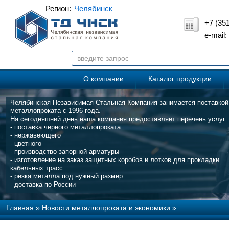
Регион:
Челябинск
+7 (35
e-mail
О компании
Каталог продукции
Челябинская Независимая Стальная Компания занимается поставкой
металлопроката с 1996 года.
На сегодняшний день наша компания предоставляет перечень услуг:
- поставка черного металлопроката
- нержавеющего
- цветного
- производство запорной арматуры
- изготовление на заказ защитных коробов и лотков для прокладки
кабельных трасс
- резка металла под нужный размер
- доставка по России
Главная
»
Новости металлопроката и экономики
»
Мировые лидеры в производстве стали в феврале 2019