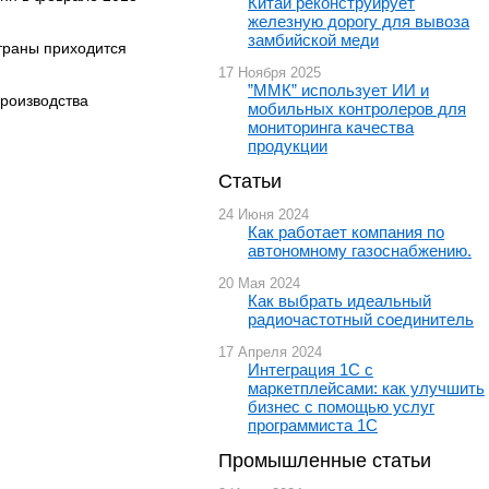
Китай реконструирует
железную дорогу для вывоза
замбийской меди
траны приходится
17 Ноября 2025
”ММК” использует ИИ и
производства
мобильных контролеров для
мониторинга качества
продукции
Статьи
24 Июня 2024
Как работает компания по
автономному газоснабжению.
20 Мая 2024
Как выбрать идеальный
радиочастотный соединитель
17 Апреля 2024
Интеграция 1С с
маркетплейсами: как улучшить
бизнес с помощью услуг
программиста 1С
Промышленные статьи