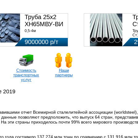
НЫ ПО ЗАПРОСУ
Труба 25х2
Т
ХН65МВУ-ВИ
С
(5
0,5-4м
Тр
Ст
Це
9000000 р/т
2
(в 
Стоимость
Наши
транспортных
партнеры
услуг
е 2019
вившими отчет Всемирной сталелитейной ассоциации (worldsteel),
 данные позволяют предположить, что выпуск 64 стран, представи
На эти страны приходилось почти 99% всего мирового производств
о года составило 137,274 млн тонн по сравнению с 131,916 млн т