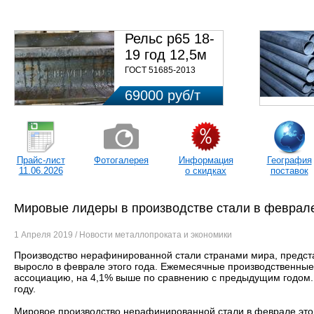
ЦЕ
Рельс р65 18-
19 год 12,5м
ГОСТ 51685-2013
69000 руб/т
Прайс-лист
Фотогалерея
Информация
География
11.06.2026
о скидках
поставок
Мировые лидеры в производстве стали в феврал
1 Апреля 2019 / Новости металлопроката и экономики
Производство нерафинированной стали странами мира, предста
выросло в феврале этого года. Ежемесячные производственные
ассоциацию, на 4,1% выше по сравнению с предыдущим годом. 
году.
Мировое производство нерафинированной стали в феврале этог