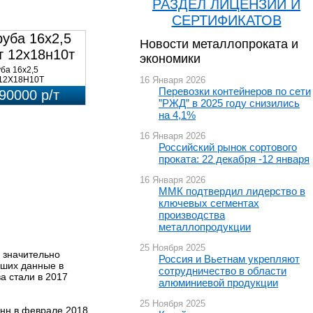
РАЗДЕЛ ЛИЦЕНЗИЙ И
СЕРТИФИКАТОВ
руба 16х2,5
Новости металлопроката и
т 12х18н10т
экономики
80кг)
уба 16х2,5
12Х18Н10Т
16 Января 2026
на:290000 р/т с НДС
Перевозки контейнеров по сети
90000 р/т
наличии 580кг).
”РЖД” в 2025 году снизились
на 4,1%
16 Января 2026
Российский рынок сортового
проката: 22 декабря -12 января
16 Января 2026
ММК подтвердил лидерство в
ключевых сегментах
производства
металлопродукции
25 Ноября 2025
 значительно
Россия и Вьетнам укрепляют
вших данные в
сотрудничество в области
а стали в 2017
алюминиевой продукции
25 Ноября 2025
онн в феврале 2018