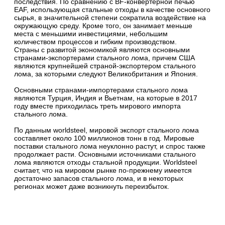
последствия. По сравнению с BF-конвертерной печью
EAF, использующая стальные отходы в качестве основного
сырья, в значительной степени сократила воздействие на
окружающую среду. Кроме того, он занимает меньше
места с меньшими инвестициями, небольшим
количеством процессов и гибким производством.
Страны с развитой экономикой являются основными
странами-экспортерами стального лома, причем США
являются крупнейшей страной-экспортером стального
лома, за которыми следуют Великобритания и Япония.
Основными странами-импортерами стального лома
являются Турция, Индия и Вьетнам, на которые в 2017
году вместе приходилась треть мирового импорта
стального лома.
По данным worldsteel, мировой экспорт стального лома
составляет около 100 миллионов тонн в год. Мировые
поставки стального лома неуклонно растут, и спрос также
продолжает расти. Основными источниками стального
лома являются отходы стальной продукции. Worldsteel
считает, что на мировом рынке по-прежнему имеется
достаточно запасов стального лома, и в некоторых
регионах может даже возникнуть переизбыток.