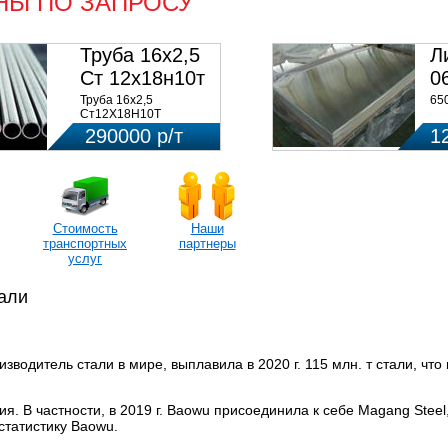
НЫ ПО ЗАПРОСУ
Труба 16х2,5
Л
Ст 12х18н10т
0
(580кг)
Труба 16х2,5
65
Ст12Х18Н10Т
Цена:290000 р/т с НДС
290000 р/т
1
(в наличии 580кг).
Стоимость
Наши
транспортных
партнеры
услуг
тали
зводитель стали в мире, выплавила в 2020 г. 115 млн. т стали, что
. В частности, в 2019 г.
Baowu
присоединила к себе Magang Steel, 
 статистику
Baowu.