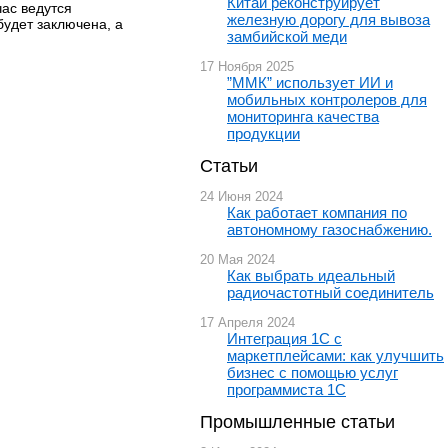
Китай реконструирует
час ведутся
железную дорогу для вывоза
будет заключена, а
замбийской меди
17 Ноября 2025
”ММК” использует ИИ и
мобильных контролеров для
мониторинга качества
продукции
Статьи
24 Июня 2024
Как работает компания по
автономному газоснабжению.
20 Мая 2024
Как выбрать идеальный
радиочастотный соединитель
17 Апреля 2024
Интеграция 1С с
маркетплейсами: как улучшить
бизнес с помощью услуг
программиста 1С
Промышленные статьи