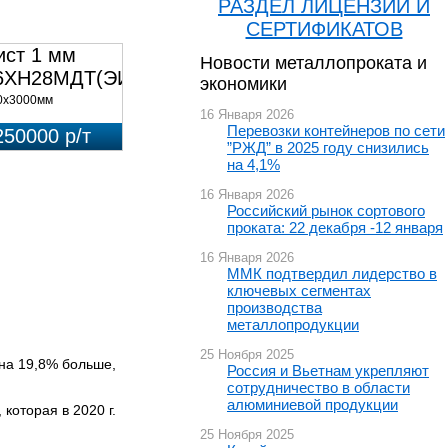
РАЗДЕЛ ЛИЦЕНЗИЙ И
СЕРТИФИКАТОВ
ист 1 мм
Новости металлопроката и
6ХН28МДТ(ЭИ-943)
экономики
0х3000мм
16 Января 2026
Перевозки контейнеров по сети
250000 р/т
”РЖД” в 2025 году снизились
на 4,1%
16 Января 2026
Российский рынок сортового
проката: 22 декабря -12 января
16 Января 2026
ММК подтвердил лидерство в
ключевых сегментах
производства
металлопродукции
25 Ноября 2025
 на 19,8% больше,
Россия и Вьетнам укрепляют
сотрудничество в области
алюминиевой продукции
которая в 2020 г.
25 Ноября 2025