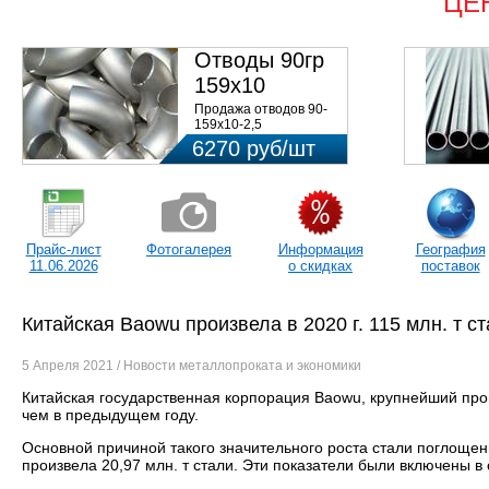
ЦЕ
Отводы 90гр
159х10
08Х18Н10Т
Продажа отводов 90-
159х10-2,5
ст.08Х18Н10Т 09ОСТ
6270 руб/шт
34.10.418-90 по низким
ценам в ...
Прайс-лист
Фотогалерея
Информация
География
11.06.2026
о скидках
поставок
Китайская Baowu произвела в 2020 г. 115 млн. т с
5 Апреля 2021 / Новости металлопроката и экономики
Китайская государственная корпорация
Baowu,
крупнейший прои
чем в предыдущем году.
Основной причиной такого значительного роста стали поглощения
произвела 20,97 млн. т стали. Эти показатели были включены в