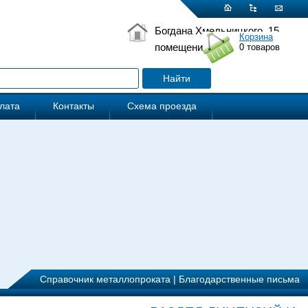
Богдана Хмельницкого, 15
Корзина
помещение 5
0
товаров
плата
Контакты
Схема проезда
Справочник металлопроката
|
Благодарственные письма