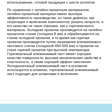
использованию, готовой продукции с шести аспектов
По сравнению с литейно-прокатным материалом,
литейно-прокатный материал имеет высокую
эффективность производства, но такие дефекты, как
сегрегация и включение компонентов, решить непросто, и
его качество не такое хорошее, как у горячекатаного
материала. Холодная прокатка производится на литейно-
прокатном станке (толщина 8 мм) и обрабатывается на
станке холодной прокатки, в то время как горячая
прокатка производится путем нагревания алюминиевого
листового слитка (толщиной 400-500 мм) и прокатки на
стане горячей прокатки при высокой температуре.
Горячекатаный алюминиевый лист имеет хорошее
качество поверхности, высокие механические свойства и
пластичность, а также хороший эффект окисления.
Холоднокатаный алюминиевый лист в основном
используется в штампах, горячекатаный алюминиевый
лист подходит для штамповки и волочения.
© 2026 ТД «ЧНСК»
chnsk.ru
разработка
РАПИРА
Продвижение сайта: